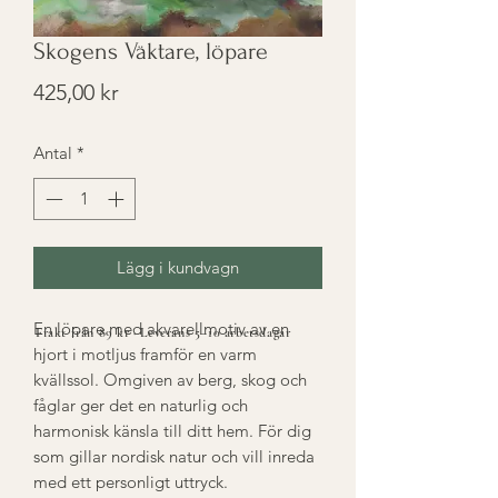
Skogens Väktare, löpare
Pris
425,00 kr
Antal
*
Lägg i kundvagn
En löpare med akvarellmotiv av en
Frakt från 89 kr · Leverans 5–10 arbetsdagar
hjort i motljus framför en varm
kvällssol. Omgiven av berg, skog och
fåglar ger det en naturlig och
harmonisk känsla till ditt hem. För dig
som gillar nordisk natur och vill inreda
med ett personligt uttryck.