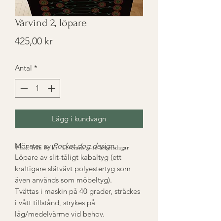
Vårvind 2, löpare
Pris
425,00 kr
Antal
*
Lägg i kundvagn
Mönster av
Rocket dog design
.
Frakt från 89 kr · Leverans 5–10 arbetsdagar
Löpare av slit-tåligt kabaltyg (ett
kraftigare slätvävt polyestertyg som
även används som möbeltyg).
Tvättas i maskin på 40 grader, sträckes
i vått tillstånd, strykes på
låg/medelvärme vid behov.