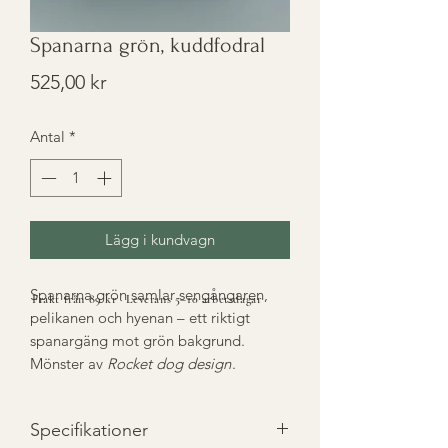
Spanarna grön, kuddfodral
Pris
525,00 kr
Antal
*
Lägg i kundvagn
Spanarna grön samlar sengångaren,
Frakt från 89 kr · Leverans 5–10 arbetsdagar
pelikanen och hyenan – ett riktigt
spanargäng mot grön bakgrund.
Mönster av
Rocket dog design
.
Specifikationer