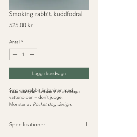
Smoking rabbit, kuddfodral
Pris
525,00 kr
Antal
*
Lägg i kundvagn
Smoking rabbit är kaninen med
Frakt från 89 kr · Leverans 5–10 arbetsdagar
vattenpipan – don’t judge.
Mönster av
Rocket dog design
.
Specifikationer