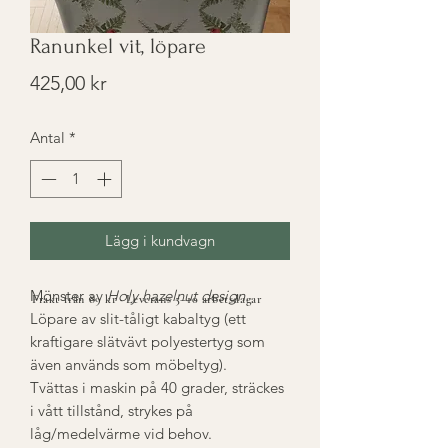
Ranunkel vit, löpare
Pris
425,00 kr
Antal
*
Lägg i kundvagn
Mönster av
Holy hazelnut design.
Frakt från 89 kr · Leverans 5–10 arbetsdagar
Löpare av slit-tåligt kabaltyg (ett
kraftigare slätvävt polyestertyg som
även används som möbeltyg).
Tvättas i maskin på 40 grader, sträckes
i vått tillstånd, strykes på
låg/medelvärme vid behov.