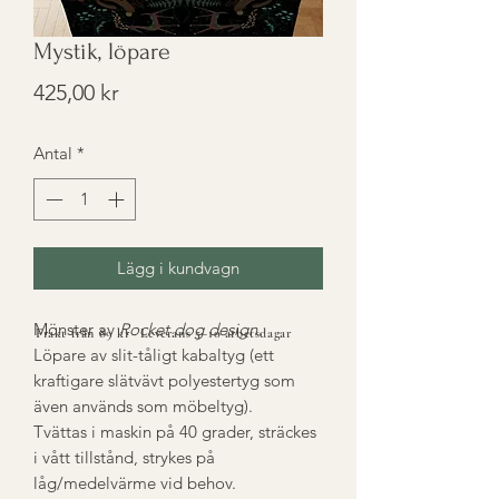
Mystik, löpare
Pris
425,00 kr
Antal
*
Lägg i kundvagn
Mönster av
Rocket dog design
.
Frakt från 89 kr · Leverans 5–10 arbetsdagar
Löpare av slit-tåligt kabaltyg (ett
kraftigare slätvävt polyestertyg som
även används som möbeltyg).
Tvättas i maskin på 40 grader, sträckes
i vått tillstånd, strykes på
låg/medelvärme vid behov.