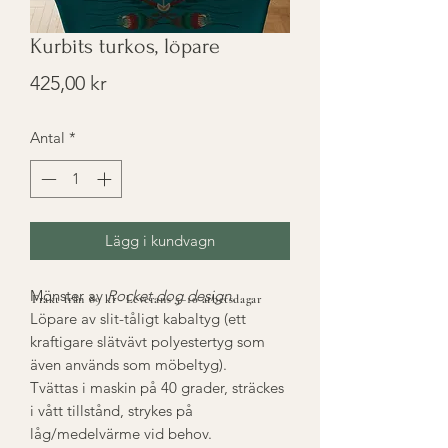
Kurbits turkos, löpare
Pris
425,00 kr
Antal
*
Lägg i kundvagn
Mönster av
Rocket dog design
.
Frakt från 89 kr · Leverans 5–10 arbetsdagar
Löpare av slit-tåligt kabaltyg (ett
kraftigare slätvävt polyestertyg som
även används som möbeltyg).
Tvättas i maskin på 40 grader, sträckes
i vått tillstånd, strykes på
låg/medelvärme vid behov.