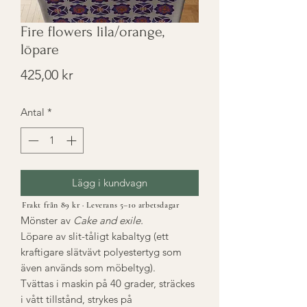
Fire flowers lila/orange,
löpare
Pris
425,00 kr
Antal
*
Lägg i kundvagn
Frakt från 89 kr · Leverans 5–10 arbetsdagar
Mönster av
Cake and exile.
Löpare av slit-tåligt kabaltyg (ett
kraftigare slätvävt polyestertyg som
även används som möbeltyg).
Tvättas i maskin på 40 grader, sträckes
i vått tillstånd, strykes på