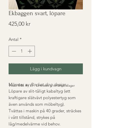
Ekbaggen svart, löpare
Pris
425,00 kr
Antal
*
Lägg i kundvagn
Mönster av
Rocket dog design
.
Frakt från 89 kr · Leverans 5–10 arbetsdagar
Löpare av slit-tåligt kabaltyg (ett
kraftigare slätvävt polyestertyg som
även används som möbeltyg).
Tvättas i maskin på 40 grader, sträckes
i vått tillstånd, strykes på
låg/medelvärme vid behov.