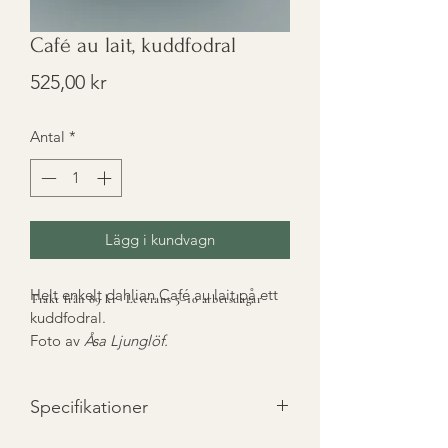
Café au lait, kuddfodral
Pris
525,00 kr
Antal
*
Lägg i kundvagn
Helt enkelt dahlian Café au lait på ett
Frakt från 89 kr · Leverans 5–10 arbetsdagar
kuddfodral.
Foto av
Åsa Ljunglöf.
Specifikationer