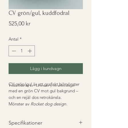
CV grön/gul, kuddfodral
Pris
525,00 kr
Antal
*
Lägg i kundvagn
CV grön/gul är ett grafiskt bilmönster
Frakt från 89 kr · Leverans 5–10 arbetsdagar
med en grön CV mot gul bakgrund –
och en rejäl dos retrokänsla.
Mönster av
Rocket dog design
.
Specifikationer