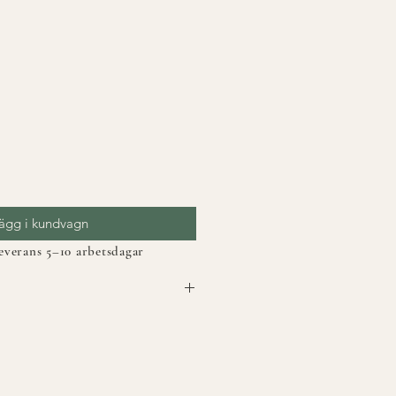
ägg i kundvagn
Leverans 5–10 arbetsdagar
 kabaltyg – ett kraftigt, slätvävt
en används till möbler
35 cm
 40 °C, sträckes i vått tillstånd,