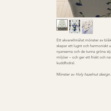
Ett akvarellmålat mönster av blå
skapar ett lugnt och harmoniskt ut
nyanserna och de tunna gröna stjä
miljöer – och ger ett friskt och n
kuddfodral.
Mönster av
Holy hazelnut design.