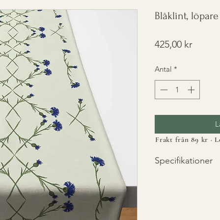
Blåklint, löpare
Pris
425,00 kr
Antal
*
L
Frakt från 89 kr · 
Specifikationer
•
Material:
Slitstarkt
polyestertyg som äv
•
Storlek:
Ca 43 x 1
•
Skötsel:
Maskintvätt