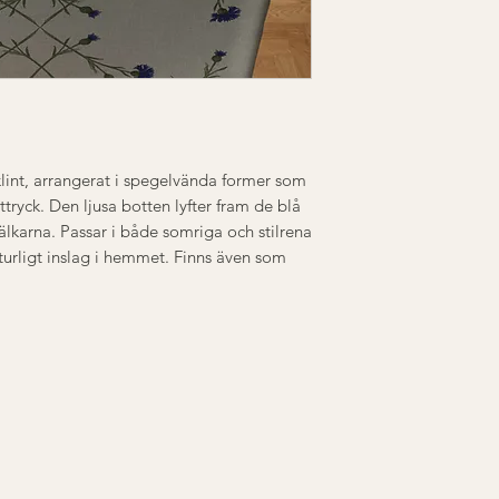
strykes på låg till
klint, arrangerat i spegelvända former som
tryck. Den ljusa botten lyfter fram de blå
lkarna. Passar i både somriga och stilrena
aturligt inslag i hemmet. Finns även som